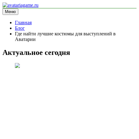
Перейти
к
Меню
avatariagame.ru
информационный сайт
содержимому
Главная
Блог
Где найти лучшие костюмы для выступлений в
Аватарии
Актуальное сегодня