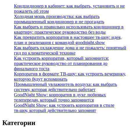
Кондцидионер в кабинет: как выбрать, установить и не
пожалеть об этом
Холодная мощь производства: как выбрать
промышленный кондиционер и не прогадать
Как выбрать и правильно использовать кондиционер в
квартиру: практическое руководство без воды
Как превратить корпоратив в настоящее тв-шоу: идея,
план и реализация с командой goodnight.show
Как выбрать охлаждение дома и не пожалеть: понятный
гид по климатической технике
Как устроить корпоратив, который запомнится:
практическое руководство от планирования до
финального тоста
Корпоратив в формате ТВ‑шоу: как устроить вечеринку,
которую будут вспоминать
Промышленный увлажнитель воздуха: как выбрать
систему, которая действительно работает
GoodNight Show: корпоратив в духе любимых
телепередач, который точно запомнится
GoodNight Show: как устроить корпоратив в стиле
тв‑шоу, который действительно запомнят
Категории