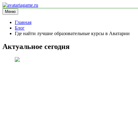
Перейти
к
Меню
avatariagame.ru
информационный сайт
содержимому
Главная
Блог
Где найти лучшие образовательные курсы в Аватарии
Актуальное сегодня