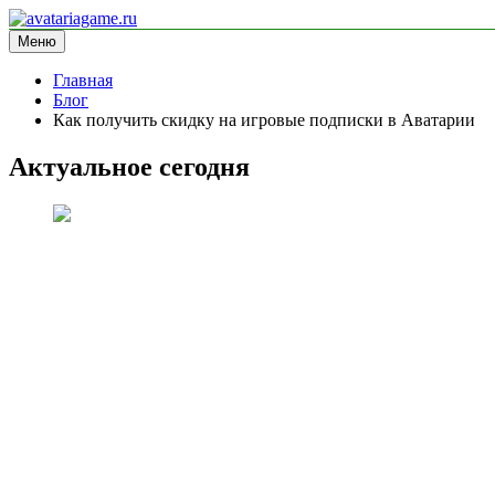
Перейти
к
Меню
avatariagame.ru
информационный сайт
содержимому
Главная
Блог
Как получить скидку на игровые подписки в Аватарии
Актуальное сегодня