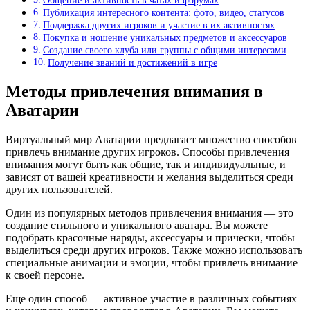
Общение и активность в чатах и форумах
Публикация интересного контента: фото, видео, статусов
Поддержка других игроков и участие в их активностях
Покупка и ношение уникальных предметов и аксессуаров
Создание своего клуба или группы с общими интересами
Получение званий и достижений в игре
Методы привлечения внимания в
Аватарии
Виртуальный мир Аватарии предлагает множество способов
привлечь внимание других игроков. Способы привлечения
внимания могут быть как общие, так и индивидуальные, и
зависят от вашей креативности и желания выделиться среди
других пользователей.
Один из популярных методов привлечения внимания — это
создание стильного и уникального аватара. Вы можете
подобрать красочные наряды, аксессуары и прически, чтобы
выделиться среди других игроков. Также можно использовать
специальные анимации и эмоции, чтобы привлечь внимание
к своей персоне.
Еще один способ — активное участие в различных событиях