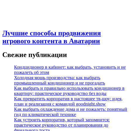
Лучшие способы продвижения
игрового контента в Аватарии
Свежие публикации
Кондцидионер в кабинет: как выбрать, установить и не
пожалеть об этом
Холодная мощь производства: как выбрать
промышленный кондиционер и не прогадать
Как выбрать и правильно использовать кондиционер в
квартиру: практическое руководство без воды
Как превратить корпоратив в настоящее тв-шоу: идея,
план и реализация с командой goodnight.show
Как выбрать охлаждение дома и не пожалеть: понятный
гид по климатической технике
Как устроить корпоратив, который запомнится:
практическое руководство от планирования до
финального тоста