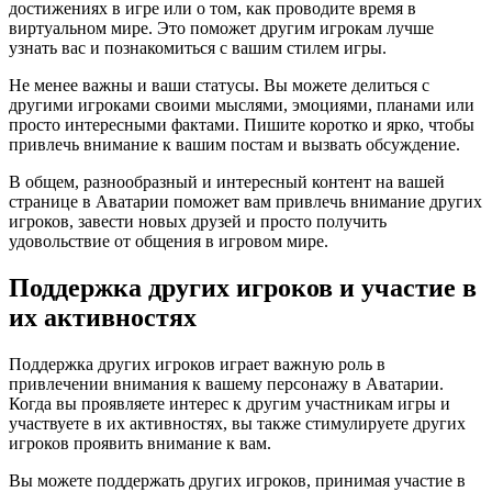
достижениях в игре или о том, как проводите время в
виртуальном мире. Это поможет другим игрокам лучше
узнать вас и познакомиться с вашим стилем игры.
Не менее важны и ваши статусы. Вы можете делиться с
другими игроками своими мыслями, эмоциями, планами или
просто интересными фактами. Пишите коротко и ярко, чтобы
привлечь внимание к вашим постам и вызвать обсуждение.
В общем, разнообразный и интересный контент на вашей
странице в Аватарии поможет вам привлечь внимание других
игроков, завести новых друзей и просто получить
удовольствие от общения в игровом мире.
Поддержка других игроков и участие в
их активностях
Поддержка других игроков играет важную роль в
привлечении внимания к вашему персонажу в Аватарии.
Когда вы проявляете интерес к другим участникам игры и
участвуете в их активностях, вы также стимулируете других
игроков проявить внимание к вам.
Вы можете поддержать других игроков, принимая участие в