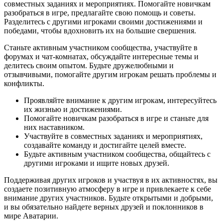
совместных заданиях и мероприятиях. Помогайте новичкам
разобраться в игре, предлагайте свою помощь и советы.
Разделитесь с другими игроками своими достижениями и
победами, чтобы вдохновить их на большие свершения.
Станьте активным участником сообщества, участвуйте в
форумах и чат-комнатах, обсуждайте интересные темы и
делитесь своим опытом. Будьте дружелюбными и
отзывчивыми, помогайте другим игрокам решать проблемы и
конфликты.
Проявляйте внимание к другим игрокам, интересуйтесь
их жизнью и достижениями.
Помогайте новичкам разобраться в игре и станьте для
них наставником.
Участвуйте в совместных заданиях и мероприятиях,
создавайте команду и достигайте целей вместе.
Будьте активным участником сообщества, общайтесь с
другими игроками и ищите новых друзей.
Поддерживая других игроков и участвуя в их активностях, вы
создаете позитивную атмосферу в игре и привлекаете к себе
внимание других участников. Будьте открытыми и добрыми,
и вы обязательно найдете верных друзей и поклонников в
мире Аватарии.