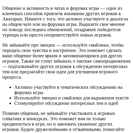
Общение и активность в чатах и форумах игры — один из
ключевых способов привлечь внимание других игроков в
Аватарии. Начните с того, что активно участвуете в диалогах
на общем чате или на форумах игры. Выразите свое мнение
по поводу последних обновлений, поздравьте победителя
турнира или просто поприветствуйте новых игроков.
Не забывайте про эмоции — используйте смайлики, чтобы
передать свои чувства и настроение. Это поможет сделать
ваше общение более ярким и запоминающимся для других
игроков. Также не стоит забывать о тактике самопродвижения
— подталкивайте других игроков к обсуждению интересных
тем или предлагайте свои идеи для улучшения игрового
процесса.
Активно участвуйте в тематических обсуждениях на
форумах игры
Используйте эмоции и смайлики для выражения чувств
Стимулируйте обсуждение интересных тем и идей
Помимо общения, не забывайте участвовать в игровых
событиях и конкурсах. Это поможет вам не только
продвинуться в игре, но и завоевать уважение других
игроков. Будьте дружелюбными и отзывчивыми, помогайте