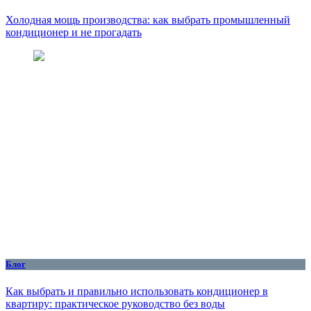
Холодная мощь производства: как выбрать промышленный
кондиционер и не прогадать
Блог
Как выбрать и правильно использовать кондиционер в
квартиру: практическое руководство без воды