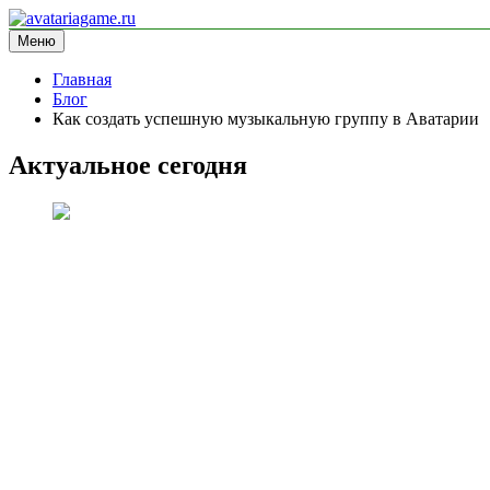
Перейти
к
Меню
avatariagame.ru
информационный сайт
содержимому
Главная
Блог
Как создать успешную музыкальную группу в Аватарии
Актуальное сегодня