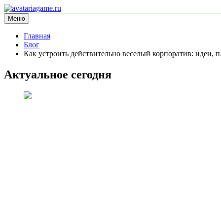
Перейти
к
Меню
avatariagame.ru
информационный сайт
содержимому
Главная
Блог
Как устроить действительно веселый корпоратив: идеи, п
Актуальное сегодня