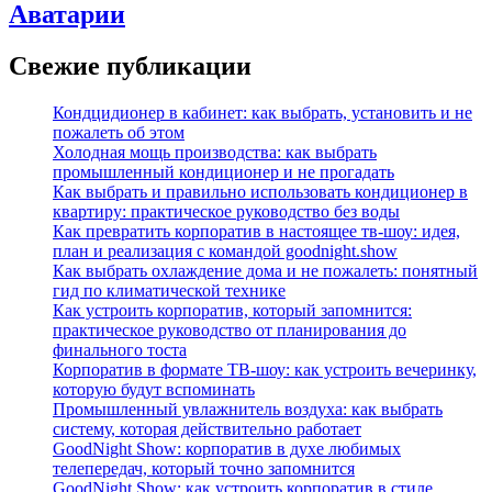
Аватарии
Свежие публикации
Кондцидионер в кабинет: как выбрать, установить и не
пожалеть об этом
Холодная мощь производства: как выбрать
промышленный кондиционер и не прогадать
Как выбрать и правильно использовать кондиционер в
квартиру: практическое руководство без воды
Как превратить корпоратив в настоящее тв-шоу: идея,
план и реализация с командой goodnight.show
Как выбрать охлаждение дома и не пожалеть: понятный
гид по климатической технике
Как устроить корпоратив, который запомнится:
практическое руководство от планирования до
финального тоста
Корпоратив в формате ТВ‑шоу: как устроить вечеринку,
которую будут вспоминать
Промышленный увлажнитель воздуха: как выбрать
систему, которая действительно работает
GoodNight Show: корпоратив в духе любимых
телепередач, который точно запомнится
GoodNight Show: как устроить корпоратив в стиле