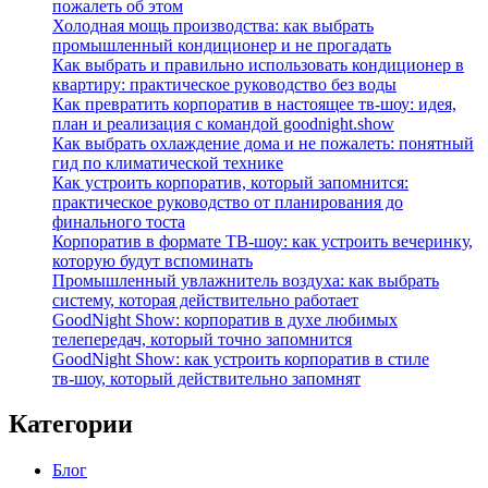
пожалеть об этом
Холодная мощь производства: как выбрать
промышленный кондиционер и не прогадать
Как выбрать и правильно использовать кондиционер в
квартиру: практическое руководство без воды
Как превратить корпоратив в настоящее тв-шоу: идея,
план и реализация с командой goodnight.show
Как выбрать охлаждение дома и не пожалеть: понятный
гид по климатической технике
Как устроить корпоратив, который запомнится:
практическое руководство от планирования до
финального тоста
Корпоратив в формате ТВ‑шоу: как устроить вечеринку,
которую будут вспоминать
Промышленный увлажнитель воздуха: как выбрать
систему, которая действительно работает
GoodNight Show: корпоратив в духе любимых
телепередач, который точно запомнится
GoodNight Show: как устроить корпоратив в стиле
тв‑шоу, который действительно запомнят
Категории
Блог