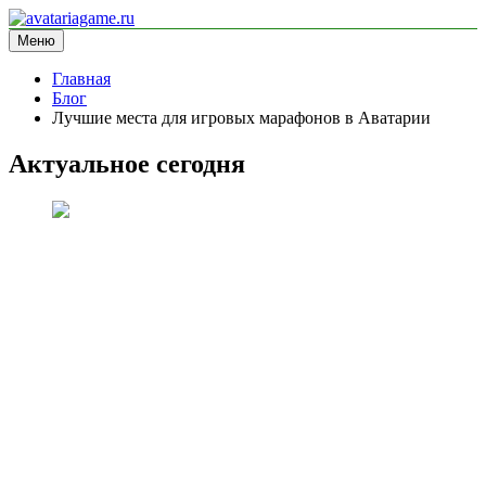
Перейти
к
Меню
avatariagame.ru
информационный сайт
содержимому
Главная
Блог
Лучшие места для игровых марафонов в Аватарии
Актуальное сегодня