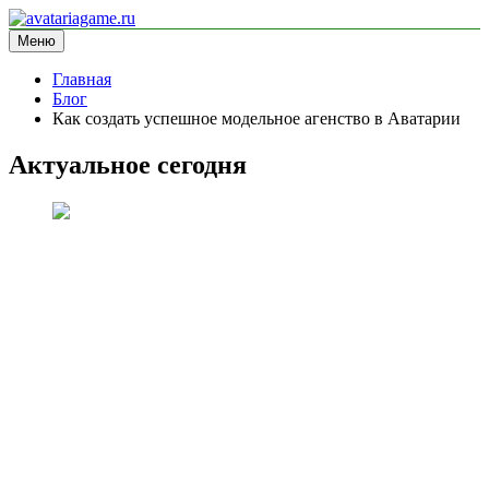
Перейти
к
Меню
avatariagame.ru
информационный сайт
содержимому
Главная
Блог
Как создать успешное модельное агенство в Аватарии
Актуальное сегодня