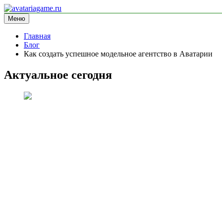
Перейти
к
Меню
avatariagame.ru
информационный сайт
содержимому
Главная
Блог
Как создать успешное модельное агентство в Аватарии
Актуальное сегодня