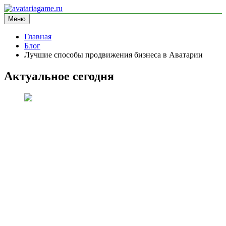
Перейти
к
Меню
avatariagame.ru
информационный сайт
содержимому
Главная
Блог
Лучшие способы продвижения бизнеса в Аватарии
Актуальное сегодня