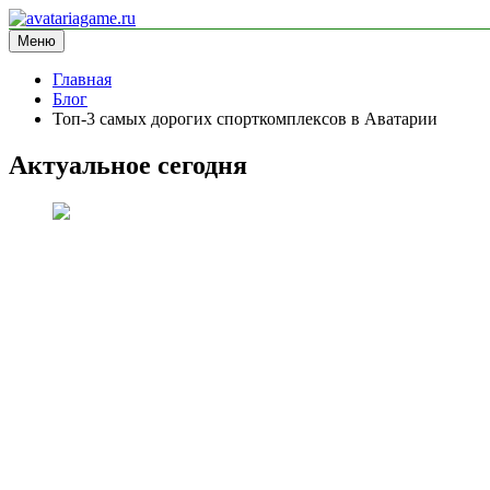
Перейти
к
Меню
avatariagame.ru
информационный сайт
содержимому
Главная
Блог
Топ-3 самых дорогих спорткомплексов в Аватарии
Актуальное сегодня