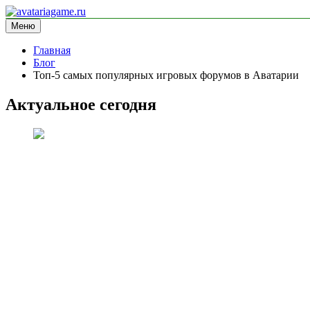
Перейти
к
Меню
avatariagame.ru
информационный сайт
содержимому
Главная
Блог
Топ-5 самых популярных игровых форумов в Аватарии
Актуальное сегодня